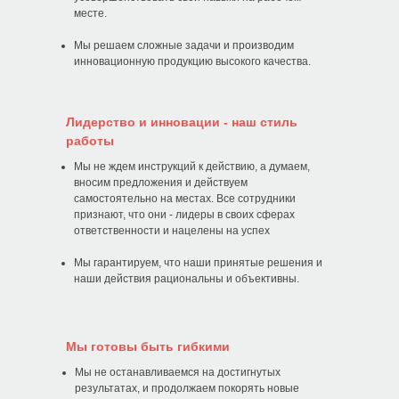
месте.
РОССИЯ
Мы решаем сложные задачи и производим
инновационную продукцию высокого качества.
Политика обработки cookies
Пользовательское соглашение
ООО «НТС «Градиент», ОГРН: 1027739304570, ИНН: 7720125736.
Лидерство и инновации - наш стиль
125315, г. Москва, вн. тер. г. муниципальный округ Аэропорт, Ленинградский
работы
проспект, д. 72, корпус 1.
Горячая линия Pigeon 8 800 333 45 70
Copyright © Pigeon Corporation All Rights Reserved.
Мы не ждем инструкций к действию, а думаем,
вносим предложения и действуем
самостоятельно на местах. Все сотрудники
признают, что они - лидеры в своих сферах
ответственности и нацелены на успех
Мы гарантируем, что наши принятые решения и
наши действия рациональны и объективны.
Мы готовы быть гибкими
Мы не останавливаемся на достигнутых
результатах, и продолжаем покорять новые