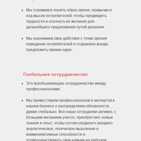
Мы стремимся понять образ жизни, привычки и
ход мысли потребителей, чтобы предвидеть
трудности и осознать их желания для
дальнейшего предложения путей решения.
От главы Компании
Корпоративное видео
Мы оцениваем свои действия с точки зрения
поведения потребителей и стараемся всегда
История компании
О компании
предложить свежие идеи.
Путь Pigeon
Качество
Происхождение
История создания
Глобальное сотрудничество
наименования
детской бутылочки
Это всеобъемлющее сотрудничество между
профессионалами.
Социальная
ответственность
Мы приветствуем профессионалов и экспертов в
нашем бизнесе и распределяем обязанности,
думая глобально. Все наши сотрудники активно, с
Ценим уникальность
большим желанием учатся, приобретают новые
каждого малыша
знания и опыт, чтобы потом соединить воедино
аналитическое, логическое мышление и
коммуникативные способности и
усовершенствовать свои навыки на рабочем