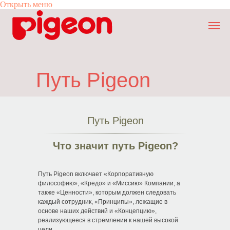
Открыть меню
Ссылка 1
Ссылка 2
Ссылка 3
От главы Компании
От главы Компании
Корпоративное 
Корпоративное 
Происхождение
Происхождение
Путь Pigeon
наименования
наименования
Качество
Качество
История компан
История компан
История создания
История создания
детской бутылочки
детской бутылочки
Социальная ответственность
Социальная ответственность
О компании
О компании
Путь Pigeon
Путь Pigeon
Путь Pigeon
Что значит путь Pigeon?
Путь Pigeon включает «Корпоративную
философию», «Кредо» и «Миссию» Компании, а
также «Ценности», которым должен следовать
каждый сотрудник, «Принципы», лежащие в
основе наших действий и «Концепцию»,
реализующееся в стремлении к нашей высокой
цели.