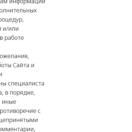
идам информации
полнительных
роцедур,
 и/или
в работе
пожелания,
боты Сайта и
и
ны специалиста
, в порядке,
и иные
ротиворечие с
бщепринятыми
комментарии,