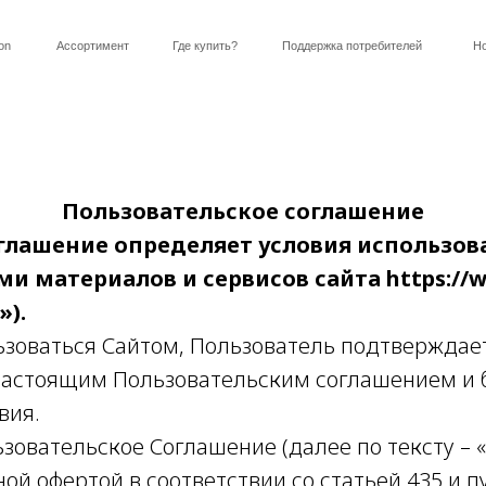
Ассортимент
Где купить?
Поддержка потребителей
Новости
ии
ии
Корпоративное видео
Корпоративное видео
Происхождение
Происхождение
наименования
наименования
Пользовательское соглашение
История компании
История компании
История создания
История создания
детской бутылочки
детской бутылочки
глашение определяет условия использов
тственность
тственность
О компании
О компании
Путь Pigeon
Путь Pigeon
и материалов и сервисов сайта https://w
»).
зоваться Сайтом, Пользователь подтверждает
настоящим Пользовательским соглашением и 
вия.
зовательское Соглашение (далее по тексту – 
ой офертой в соответствии со статьей 435 и п