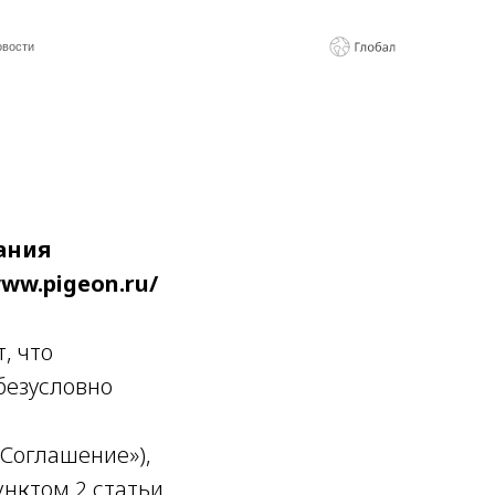
ания
ww.pigeon.ru/
, что
безусловно
«Соглашение»),
унктом 2 статьи