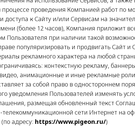
ничения на использование Сервисов, а также
 в процессе проведения Компанией работ по м
и доступа к Сайту и/или Сервисам на значите
ени (более 12 часов), Компания приложит все
том Пользователя при наличии такой возможно
праве популяризировать и продвигать Сайт и 
риалы рекламного характера на любой стран
ограничиваясь: контекстную рекламу, баннеры
видео, анимационные и иные рекламные роли
ставляет за собой право в одностороннем поря
го уведомления Пользователей изменять усл
лашения, размещая обновленный текст Согла
-телекоммуникационной сети Интернет на о
 (по адресу:
https://www.pigeon.ru/
)