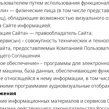
ьзователем путем использования функционал
ели» — физические лица (в том числе предста
ц), обладающие возможностью визуального о
 Сайте информацией;
рация Сайта» — правообладатель Сайта;
«Сервисы») – совокупность технических и техно
айта, предоставляемых Компанией Пользоват
щего Соглашения.
ное обеспечение» – программы для электронно
 машины, база данных, обеспечивающие фун
ие относящейся к нему информации, в том чис
акими программами аудиовизуальные отобра
ожения
ание информационных материалов и сервисов 
ормами действующего законодательства Росс