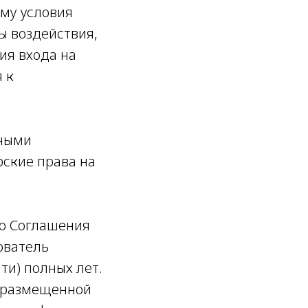
му условия
 воздействия,
ия входа на
 к
жными
ские права на
го Соглашения
ователь
ти) полных лет.
, размещенной