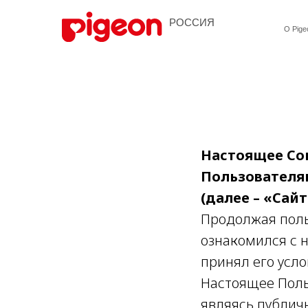
Открыть меню
РОССИЯ
О Pigeon
Ссылка 1
Ссылка 2
Ссылка 3
От главы Компан
От главы Компан
Качество
Качество
Настоящее Со
Социальная отве
Социальная отве
Пользователям
(далее – «Сайт
Продолжая поль
ознакомился с 
принял его усло
Настоящее Поль
являясь публичн