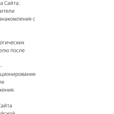
а Сайта;
вители
знакомления с
логических
елю после
-
кционирование
ле
жения.
Сайта
ийской