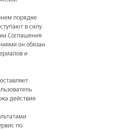
ннем порядке
ступают в силу
сии Соглашения
ниями он обязан
териалов и
доставляет
ользователь
ока действия
ультатами
ервис по