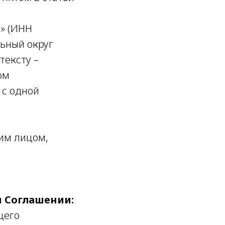
» (ИНН
льный округ
тексту –
ом
, с одной
ким лицом,
м Соглашении:
щего