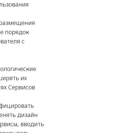
ользования
 размещения
же порядок
вателя с
нологические
ширять их
ях Сервисов
ифицировать
енять дизайн
ервисы, вводить