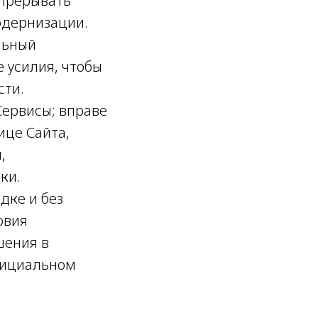
 прерывать
одернизации.
льный
 усилия, чтобы
сти.
Сервисы; вправе
ице Сайта,
,
ки.
дке и без
овия
шения в
фициальном