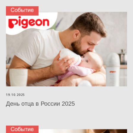
ООО «НТС «Градиент», ОГРН: 1027739304570, ИНН: 7720125736.
125315, г. Москва, вн. тер. г. муниципальный округ Аэропорт, Ленинградский
проспект, д. 72, корпус 1.
Горячая линия Pigeon 8 800 333 45 70
Copyright © Pigeon Corporation All Rights Reserved.
19.10.2025
День отца в России 2025