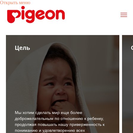
Открыть меню
Ссылка 1
Ссылка 2
Ссылка 3
От главы Компании
От главы Компании
Корпоративное 
Корпоративное 
Происхождение
Происхождение
наименования
наименования
Цель
Качество
Качество
История компан
История компан
История создания
История создания
детской бутылочки
детской бутылочки
Социальная ответственность
Социальная ответственность
О компании
О компании
Путь Pigeon
Путь Pigeon
Мы хотим сделать мир еще более
доброжелательным по отношению к ребенку,
продолжая повышать нашу приверженность к
пониманию и удовлетворению всех