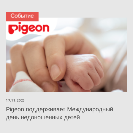
Ценим уникальность
каждого малыша
17.11.2025
Pigeon поддерживает Международный
РОССИЯ
день недоношенных детей
Политика обработки cookies
Пользовательское соглашение